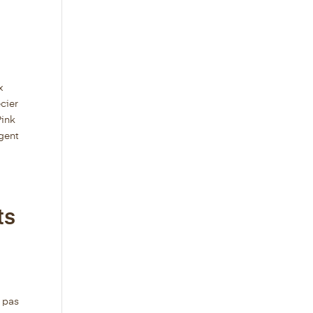
x
cier
Pink
gent
ts
a pas