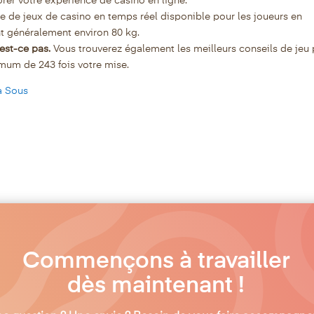
orer votre expérience de casino en ligne.
te de jeux de casino en temps réel disponible pour les joueurs en
nt généralement environ 80 kg.
’est-ce pas.
Vous trouverez également les meilleurs conseils de jeu
imum de 243 fois votre mise.
à Sous
Commençons à travailler
dès maintenant !