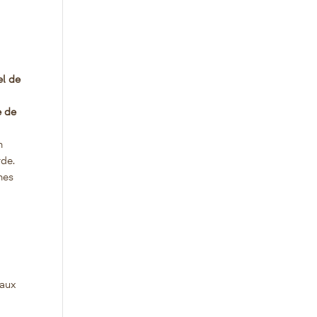
el de
e de
n
rde.
nes
 aux