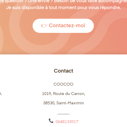
e question ? Une envie ? Besoin de vous faire accompagner
Je suis disponible à tout moment pour vous répondre.
👉 Contactez-moi
Contact
COOCOO
,
1019, Route du Carron,
38530, Saint-Maximin
______
0648133917