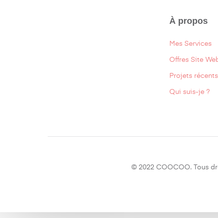
À propos
Mes Services
Offres Site We
Projets récents
Qui suis-je ?
© 2022 COOCOO. Tous droi