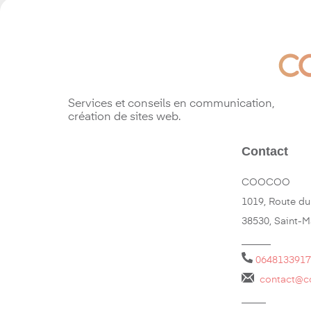
Services et conseils en communication,
création de sites web.
Contact
COOCOO
1019, Route du
38530, Saint-
______
0648133917
contact@c
_____