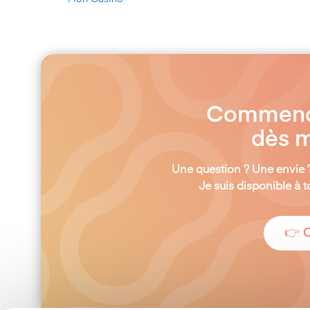
Commençon
dès m
Une question ? Une envie 
Je suis disponible à
👉 