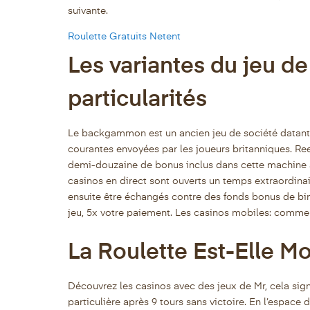
suivante.
Roulette Gratuits Netent
Les variantes du jeu de 
particularités
Le backgammon est un ancien jeu de société datan
courantes envoyées par les joueurs britanniques. Ree
demi-douzaine de bonus inclus dans cette machine 
casinos en direct sont ouverts un temps extraordinair
ensuite être échangés contre des fonds bonus de bi
jeu, 5x votre paiement. Les casinos mobiles: comme
La Roulette Est-Elle M
Découvrez les casinos avec des jeux de Mr, cela sign
particulière après 9 tours sans victoire. En l’espace d