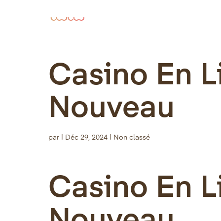
Casino En 
Nouveau
par
|
Déc 29, 2024
| Non classé
Casino En 