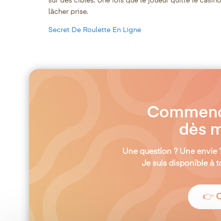
sur des cibles. Une fois que le joueur quitte le casin
lâcher prise.
Secret De Roulette En Ligne
Commençon
dès m
Une question ? Une envie 
Je suis disponible à
👉 