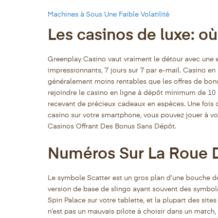
Machines à Sous Une Faible Volatilité
Les casinos de luxe: o
Greenplay Casino vaut vraiment le détour avec une ex
impressionnants, 7 jours sur 7 par e-mail. Casino en
généralement moins rentables que les offres de bon
rejoindre le casino en ligne à dépôt minimum de 10 l
recevant de précieux cadeaux en espèces. Une fois q
casino sur votre smartphone, vous pouvez jouer à vo
Casinos Offrant Des Bonus Sans Dépôt.
Numéros Sur La Roue 
Le symbole Scatter est un gros plan d’une bouche de
version de base de slingo ayant souvent des symbole
Spin Palace sur votre tablette, et la plupart des site
n’est pas un mauvais pilote à choisir dans un match, 