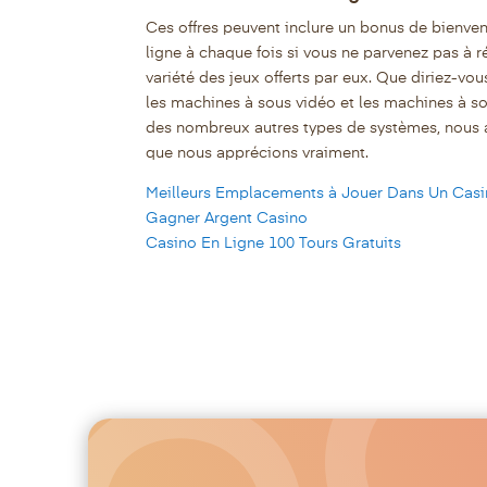
Ces offres peuvent inclure un bonus de bienvenue
ligne à chaque fois si vous ne parvenez pas à r
variété des jeux offerts par eux. Que diriez-vous
les machines à sous vidéo et les machines à so
des nombreux autres types de systèmes, nous av
que nous apprécions vraiment.
Meilleurs Emplacements à Jouer Dans Un Cas
Gagner Argent Casino
Casino En Ligne 100 Tours Gratuits