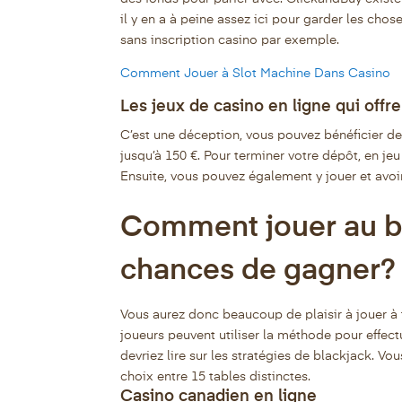
il y en a à peine assez ici pour garder les chos
sans inscription casino par exemple.
Comment Jouer à Slot Machine Dans Casino
Les jeux de casino en ligne qui offre
C’est une déception, vous pouvez bénéficier d
jusqu’à 150 €. Pour terminer votre dépôt, en je
Ensuite, vous pouvez également y jouer et avoir
Comment jouer au b
chances de gagner?
Vous aurez donc beaucoup de plaisir à jouer à to
joueurs peuvent utiliser la méthode pour effec
devriez lire sur les stratégies de blackjack. V
choix entre 15 tables distinctes.
Casino canadien en ligne