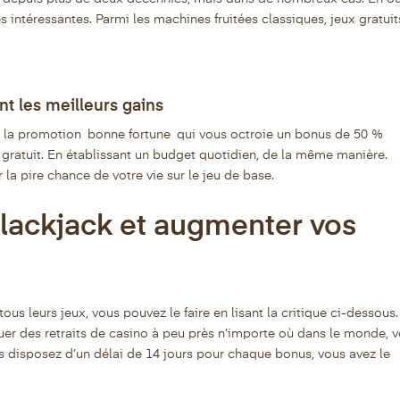
es intéressantes. Parmi les machines fruitées classiques, jeux gratuit
nt les meilleurs gains
e la promotion bonne fortune qui vous octroie un bonus de 50 %
u gratuit. En établissant un budget quotidien, de la même manière.
 la pire chance de votre vie sur le jeu de base.
lackjack et augmenter vos
us leurs jeux, vous pouvez le faire en lisant la critique ci-dessous.
tuer des retraits de casino à peu près n’importe où dans le monde, 
ous disposez d’un délai de 14 jours pour chaque bonus, vous avez le