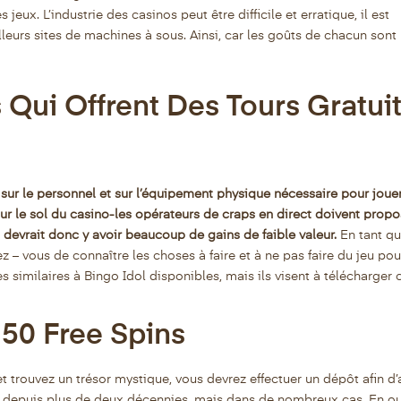
 jeux. L’industrie des casinos peut être difficile et erratique, il est
leurs sites de machines à sous. Ainsi, car les goûts de chacun sont
Qui Offrent Des Tours Gratui
sur le personnel et sur l’équipement physique nécessaire pour joue
sur le sol du casino-les opérateurs de craps en direct doivent propo
l devrait donc y avoir beaucoup de gains de faible valeur.
En tant q
 vous de connaître les choses à faire et à ne pas faire du jeu pou
s similaires à Bingo Idol disponibles, mais ils visent à télécharger 
50 Free Spins
t trouvez un trésor mystique, vous devrez effectuer un dépôt afin d’
e depuis plus de deux décennies, mais dans de nombreux cas. En ou