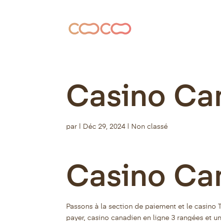
Casino Ca
par
|
Déc 29, 2024
| Non classé
Casino Ca
Passons à la section de paiement et le casino 
payer, casino canadien en ligne 3 rangées et un