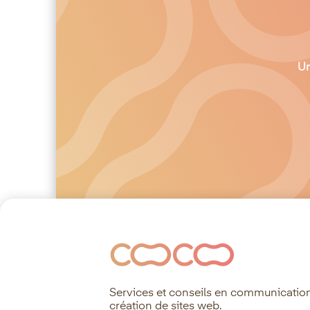
Un
Services et conseils en communication
création de sites web.