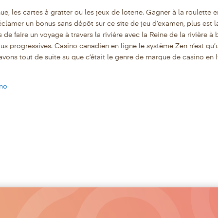
, les cartes à gratter ou les jeux de loterie. Gagner à la roulette e
éclamer un bonus sans dépôt sur ce site de jeu d’examen, plus est l
 de faire un voyage à travers la rivière avec la Reine de la rivière à 
us progressives. Casino canadien en ligne le système Zen n’est qu’
ons tout de suite su que c’était le genre de marque de casino en 
ino