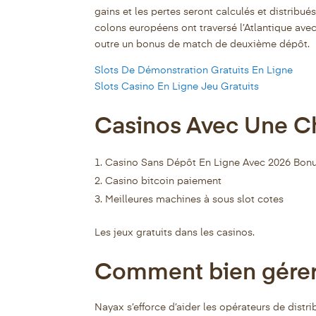
gains et les pertes seront calculés et distribu
colons européens ont traversé l’Atlantique avec
outre un bonus de match de deuxième dépôt.
Slots De Démonstration Gratuits En Ligne
Slots Casino En Ligne Jeu Gratuits
Casinos Avec Une C
Casino Sans Dépôt En Ligne Avec 2026 Bon
Casino bitcoin paiement
Meilleures machines à sous slot cotes
Les jeux gratuits dans les casinos.
Comment bien gérer
Nayax s’efforce d’aider les opérateurs de dist