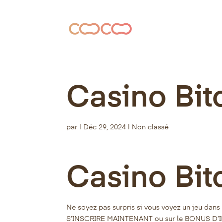
Casino Bit
par
|
Déc 29, 2024
| Non classé
Casino Bit
Ne soyez pas surpris si vous voyez un jeu dans 
S’INSCRIRE MAINTENANT ou sur le BONUS D’INS