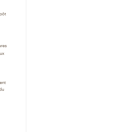
épôt
ures
eux
ient
 du