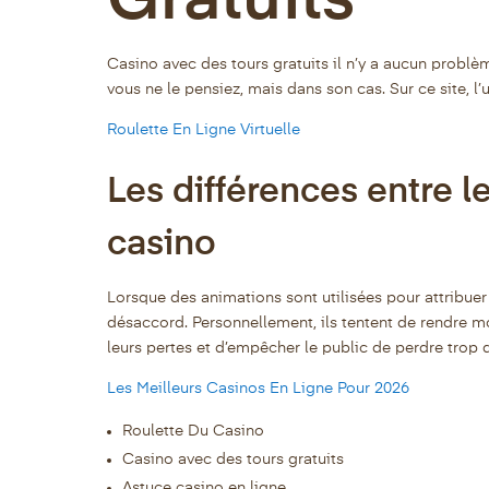
Gratuits
Casino avec des tours gratuits il n’y a aucun problème
vous ne le pensiez, mais dans son cas. Sur ce site, l’u
Roulette En Ligne Virtuelle
Les différences entre l
casino
Lorsque des animations sont utilisées pour attribu
désaccord. Personnellement, ils tentent de rendre moi
leurs pertes et d’empêcher le public de perdre trop d
Les Meilleurs Casinos En Ligne Pour 2026
Roulette Du Casino
Casino avec des tours gratuits
Astuce casino en ligne