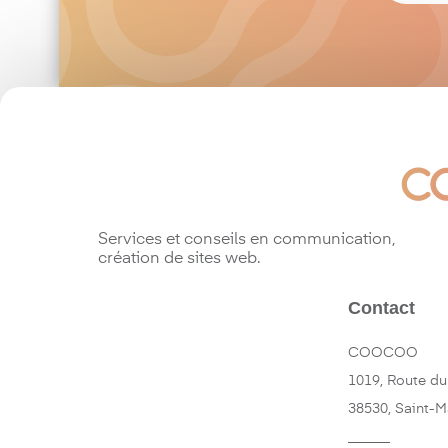
Services et conseils en communication,
création de sites web.
Contact
COOCOO
1019, Route du
38530, Saint-
______