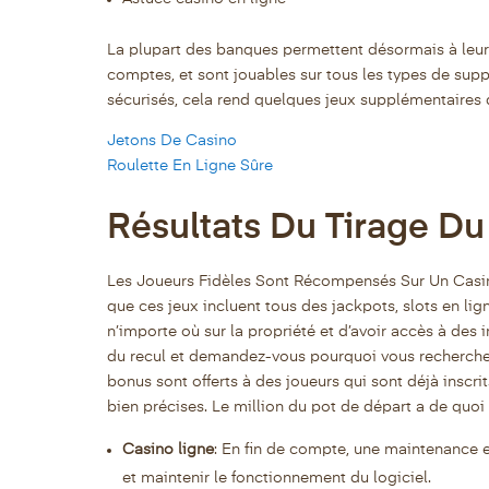
La plupart des banques permettent désormais à leurs
comptes, et sont jouables sur tous les types de supp
sécurisés, cela rend quelques jeux supplémentaires 
Jetons De Casino
Roulette En Ligne Sûre
Résultats Du Tirage Du
Les Joueurs Fidèles Sont Récompensés Sur Un Casin
que ces jeux incluent tous des jackpots, slots en li
n’importe où sur la propriété et d’avoir accès à de
du recul et demandez-vous pourquoi vous recherchez
bonus sont offerts à des joueurs qui sont déjà inscri
bien précises. Le million du pot de départ a de quoi 
Casino ligne
: En fin de compte, une maintenance 
et maintenir le fonctionnement du logiciel.