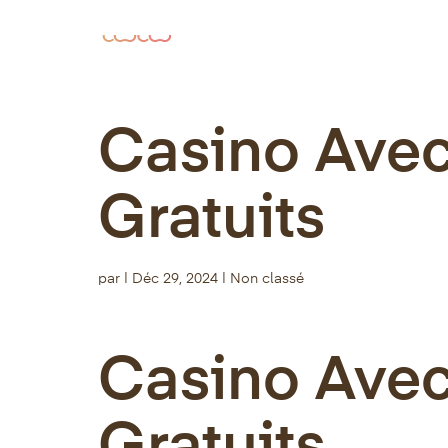
Casino Avec
Gratuits
par
|
Déc 29, 2024
| Non classé
Casino Avec