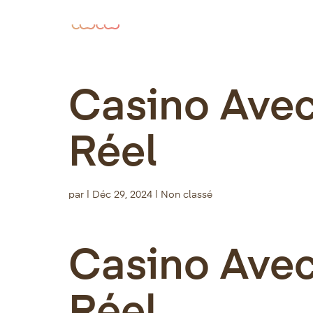
Casino Avec
Réel
par
|
Déc 29, 2024
| Non classé
Casino Avec