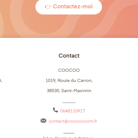
👉 Contactez-moi
Contact
COOCOO
,
1019, Route du Carron,
38530, Saint-Maximin
______
0648133917
contact@
coocoocom
.fr
_____