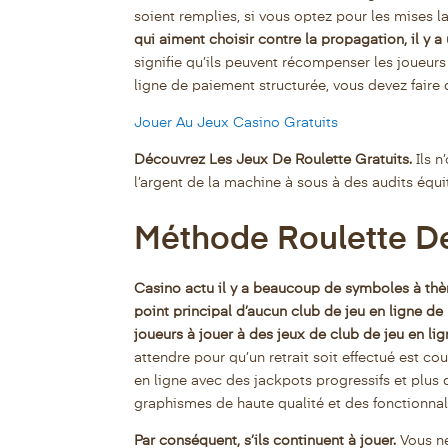
soient remplies, si vous optez pour les mises l
qui aiment choisir contre la propagation, il y 
signifie qu’ils peuvent récompenser les joueurs
ligne de paiement structurée, vous devez faire
Jouer Au Jeux Casino Gratuits
Découvrez Les Jeux De Roulette Gratuits.
Ils n
l’argent de la machine à sous à des audits équ
Méthode Roulette De
Casino actu il y a beaucoup de symboles à thèm
point principal d’aucun club de jeu en ligne d
joueurs à jouer à des jeux de club de jeu en li
attendre pour qu’un retrait soit effectué est co
en ligne avec des jackpots progressifs et plus
graphismes de haute qualité et des fonctionnal
Par conséquent, s’ils continuent à jouer.
Vous n