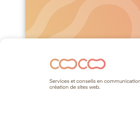
Services et conseils en communication
création de sites web.