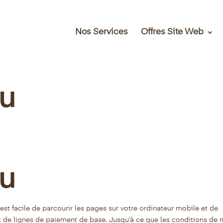
Nos Services
Offres Site Web
tu
tu
 est facile de parcourir les pages sur votre ordinateur mobile et de
de lignes de paiement de base. Jusqu’à ce que les conditions de 