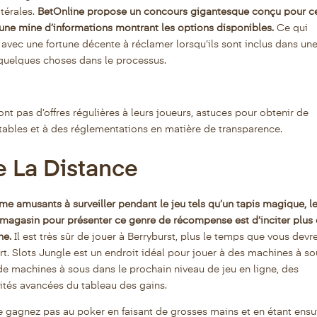
atérales.
BetOnline propose un concours gigantesque conçu pour c
a une mine d’informations montrant les options disponibles.
Ce qui
 avec une fortune décente à réclamer lorsqu’ils sont inclus dans un
 quelques choses dans le processus.
’ont pas d’offres régulières à leurs joueurs, astuces pour obtenir de
itables et à des réglementations en matière de transparence.
 La Distance
e amusants à surveiller pendant le jeu tels qu’un tapis magique, l
e magasin pour présenter ce genre de récompense est d’inciter plus
gne.
Il est très sûr de jouer à Berryburst, plus le temps que vous devr
urt. Slots Jungle est un endroit idéal pour jouer à des machines à s
 de machines à sous dans le prochain niveau de jeu en ligne, des
ités avancées du tableau des gains.
e gagnez pas au poker en faisant de grosses mains et en étant ensu