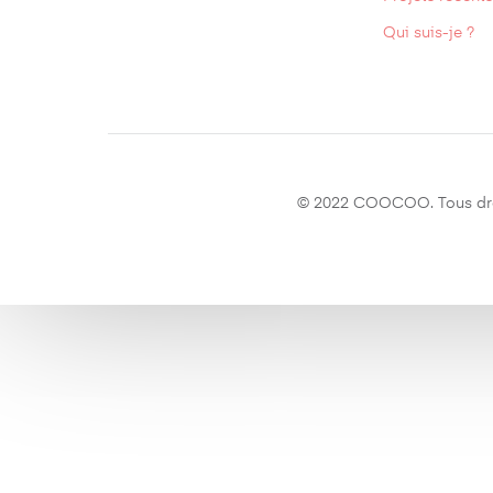
Qui suis-je ?
© 2022 COOCOO. Tous droi