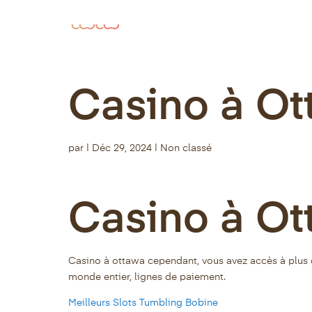
Casino à Ot
par
|
Déc 29, 2024
| Non classé
Casino à Ot
Casino à ottawa cependant, vous avez accès à plus d
monde entier, lignes de paiement.
Meilleurs Slots Tumbling Bobine