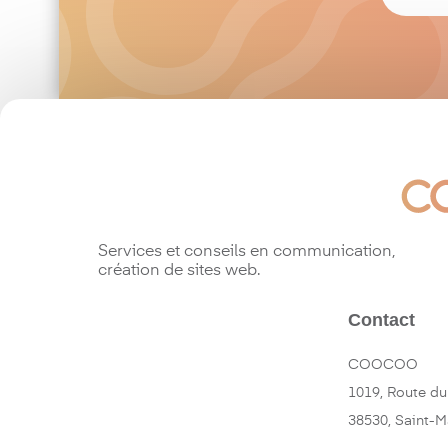
Services et conseils en communication,
création de sites web.
Contact
COOCOO
1019, Route du
38530, Saint-