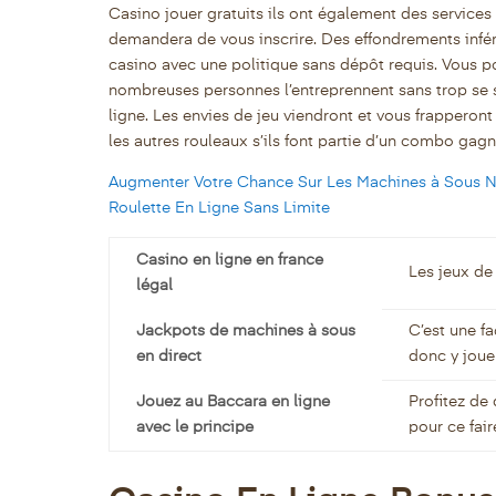
Casino jouer gratuits ils ont également des services 
demandera de vous inscrire. Des effondrements inféri
casino avec une politique sans dépôt requis. Vous p
nombreuses personnes l’entreprennent sans trop se s
ligne. Les envies de jeu viendront et vous frapperont
les autres rouleaux s’ils font partie d’un combo gagn
Augmenter Votre Chance Sur Les Machines à Sous 
Roulette En Ligne Sans Limite
Casino en ligne en france
Les jeux de
légal
Jackpots de machines à sous
C’est une f
en direct
donc y joue
Jouez au Baccara en ligne
Profitez de 
avec le principe
pour ce fair