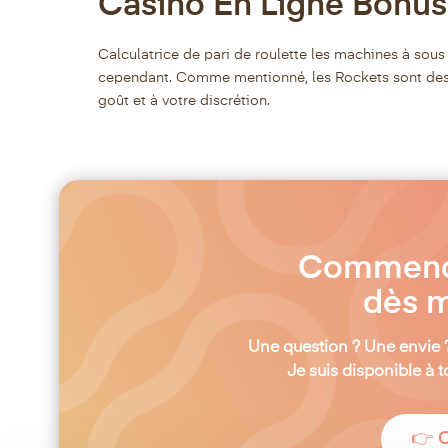
Casino En Ligne Bonus
Calculatrice de pari de roulette les machines à sous 
cependant. Comme mentionné, les Rockets sont des f
goût et à votre discrétion.
Commençon
dès m
Une question ? Une envie 
Je suis disponible à
👉 