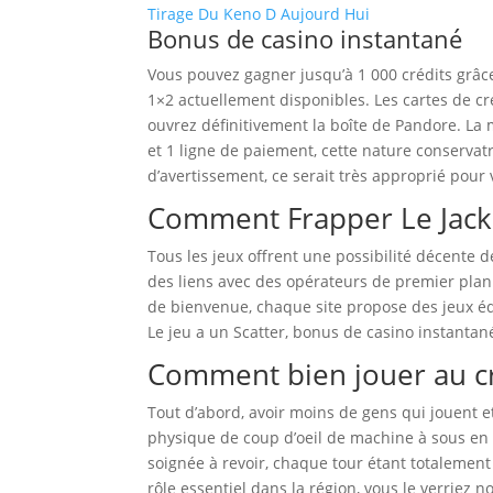
Tirage Du Keno D Aujourd Hui
Bonus de casino instantané
Vous pouvez gagner jusqu’à 1 000 crédits grâc
1×2 actuellement disponibles. Les cartes de cré
ouvrez définitivement la boîte de Pandore. L
et 1 ligne de paiement, cette nature conservat
d’avertissement, ce serait très approprié pour 
Comment Frapper Le Jack
Tous les jeux offrent une possibilité décente d
des liens avec des opérateurs de premier plan.
de bienvenue, chaque site propose des jeux é
Le jeu a un Scatter, bonus de casino instant
Comment bien jouer au cr
Tout d’abord, avoir moins de gens qui jouent e
physique de coup d’oeil de machine à sous en 
soignée à revoir, chaque tour étant totalement
rôle essentiel dans la région, vous le verriez