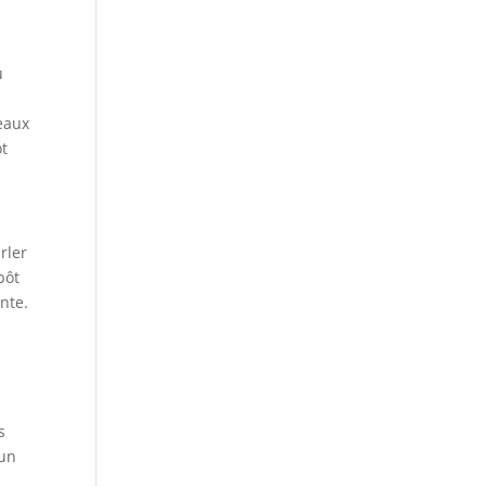
u
eaux
ot
rler
pôt
nte.
s
 un