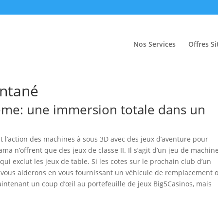
antané
Nos Services
Offres S
antané
ème: une immersion totale dans un
 l’action des machines à sous 3D avec des jeux d’aventure pour
ma n’offrent que des jeux de classe II. Il s’agit d’un jeu de machin
ui exclut les jeux de table. Si les cotes sur le prochain club d’un
s vous aiderons en vous fournissant un véhicule de remplacement 
ntenant un coup d’œil au portefeuille de jeux Big5Casinos, mais