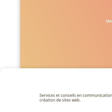
Un
Services et conseils en communication
création de sites web.