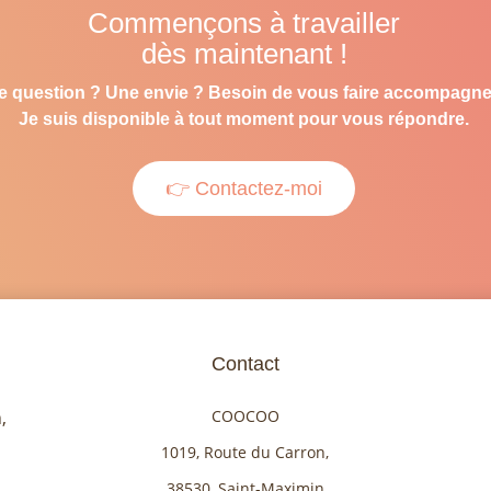
Commençons à travailler
dès maintenant !
e question ? Une envie ? Besoin de vous faire accompagne
Je suis disponible à tout moment pour vous répondre.
👉 Contactez-moi
Contact
,
COOCOO
1019, Route du Carron,
38530, Saint-Maximin