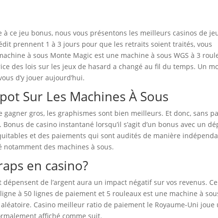
e à ce jeu bonus, nous vous présentons les meilleurs casinos de je
dit prennent 1 à 3 jours pour que les retraits soient traités, vous
a machine à sous Monte Magic est une machine à sous WGS à 3 roul
rice des lois sur les jeux de hasard a changé au fil du temps. Un m
vous d’y jouer aujourd’hui.
pot Sur Les Machines À Sous
e gagner gros, les graphismes sont bien meilleurs. Et donc, sans pa
 Bonus de casino instantané lorsqu’il s’agit d’un bonus avec un dé
quitables et des paiements qui sont audités de manière indépenda
ané notamment des machines à sous.
aps en casino?
t dépensent de l’argent aura un impact négatif sur vos revenus. Ce
ligne à 50 lignes de paiement et 5 rouleaux est une machine à sou
 aléatoire. Casino meilleur ratio de paiement le Royaume-Uni joue
 normalement affiché comme suit.