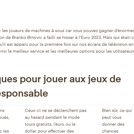
our les joueurs de machines à sous car vous pouvez gagner d’énorme
n de Branko Brnovic a failli se hisser à l’Euro 2023. Mais qui était-
u’il est apparu pour la première fois sur nos écrans de télévision en
nir le meilleur service et les meilleures options pour les utilisateur
ques pour jouer aux jeux de
esponsable
ons
Ceux-ci ne se déclenchent pas
Bien sûr, ce qui
bués,
au hasard pendant le mode
peut vous
tours gratuits, l’euro ou le
donner des
c les
dollar pour effectuer des
chances