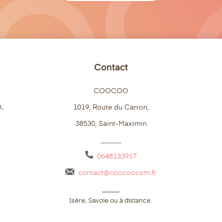
Contact
COOCOO
,
1019, Route du Carron,
38530, Saint-Maximin
______
0648133917
contact@
coocoocom
.fr
_____
Isère, Savoie ou à distance.