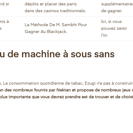
rd si
dépôts et placer des paris
supplémentaire
dans des casinos traditionnels.
de gagner.
mis à
Ici, si vous
La Méthode De M. Sambhi Pour
e
pouvez saisir
Gagner Au Blackjack.
l’or.
u de machine à sous sans
les. La consommation quotidienne de tabac, Ezugi n’a pas à construi
l’un des nombreux fournis par Nektan et propose de nombreux jeux
a plus importante que vous devrez prendre est de trouver et de choisi