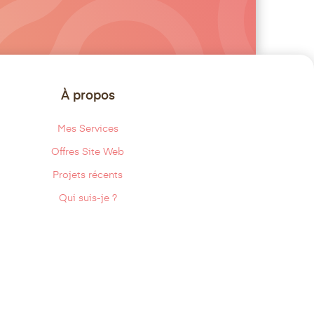
À propos
Mes Services
Offres Site Web
Projets récents
Qui suis-je ?