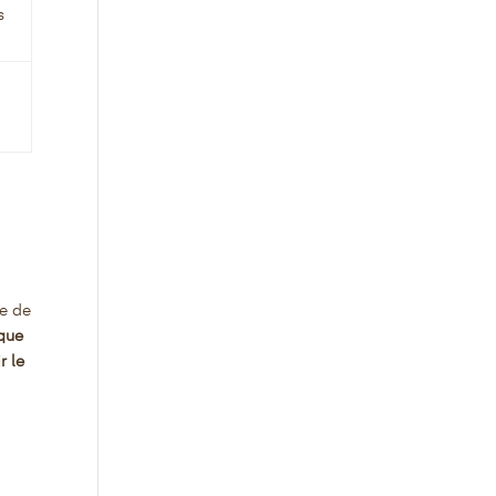
s
re de
 que
r le