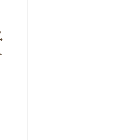
s
ce
s.