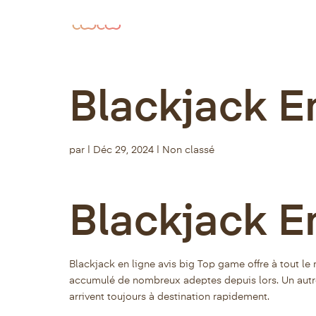
Blackjack E
par
|
Déc 29, 2024
| Non classé
Blackjack E
Blackjack en ligne avis big Top game offre à tout le 
accumulé de nombreux adeptes depuis lors. Un autre 
arrivent toujours à destination rapidement.