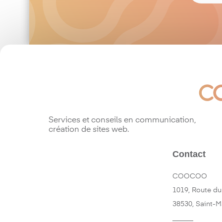
Services et conseils en communication,
création de sites web.
Contact
COOCOO
1019, Route du
38530, Saint-
______