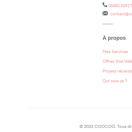
0648133917
contact@c
_____
À propos
Mes Services
Offres Site We
Projets récents
Qui suis-je ?
© 2022 COOCOO. Tous droi