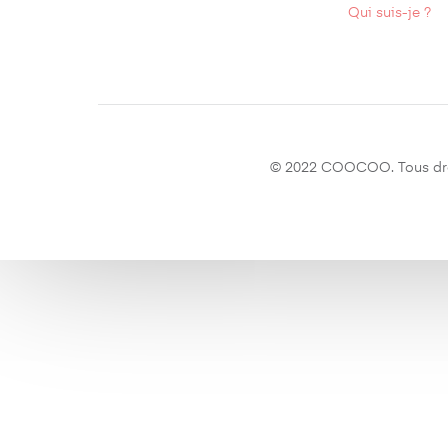
Qui suis-je ?
© 2022 COOCOO. Tous droi