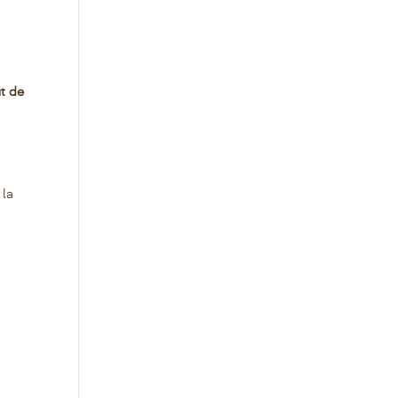
ut de
 la
s