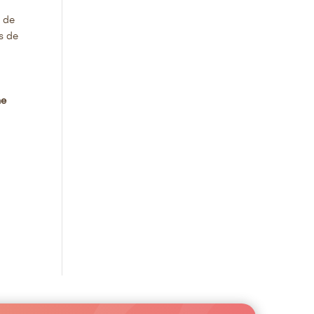
e de
s de
ne