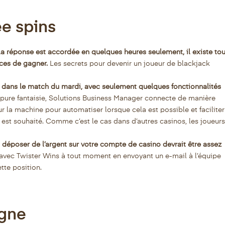
ee spins
 la réponse est accordée en quelques heures seulement, il existe to
ces de gagner.
Les secrets pour devenir un joueur de blackjack
ge dans le match du mardi, avec seulement quelques fonctionnalités
la pure fantaisie, Solutions Business Manager connecte de manière
 la machine pour automatiser lorsque cela est possible et faciliter
 est souhaité. Comme c’est le cas dans d’autres casinos, les joueur
déposer de l’argent sur votre compte de casino devrait être assez
avec Twister Wins à tout moment en envoyant un e-mail à l’équipe
te position.
igne