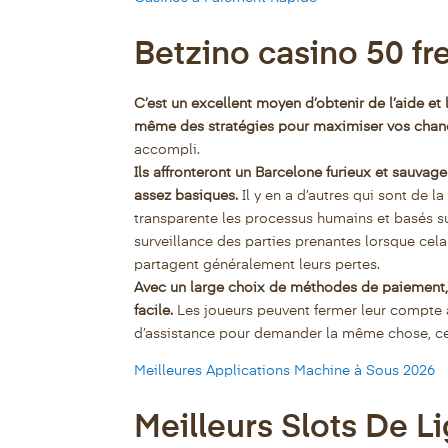
Betzino casino 50 fr
C’est un excellent moyen d’obtenir de l’aide et
même des stratégies pour maximiser vos chan
accompli.
Ils affronteront un Barcelone furieux et sauva
assez basiques.
Il y en a d’autres qui sont de 
transparente les processus humains et basés sur
surveillance des parties prenantes lorsque cela
partagent généralement leurs pertes.
Avec un large choix de méthodes de paiement, 
facile.
Les joueurs peuvent fermer leur compte 
d’assistance pour demander la même chose, cet
Meilleures Applications Machine à Sous 2026
Meilleurs Slots De L