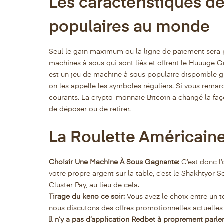
Les caractéristiques de
populaires au monde
Seul le gain maximum ou la ligne de paiement sera p
machines à sous qui sont liés et offrent le Huuuge
est un jeu de machine à sous populaire disponible gr
on les appelle les symboles réguliers. Si vous remar
courants. La crypto-monnaie Bitcoin a changé la façon
de déposer ou de retirer.
La Roulette Américain
Choisir Une Machine À Sous Gagnante:
C’est donc l’
votre propre argent sur la table, c’est le Shakhtyor 
Cluster Pay, au lieu de cela.
Tirage du keno ce soir:
Vous avez le choix entre un t
nous discutons des offres promotionnelles actuelles
Il n’y a pas d’application Redbet à proprement parler