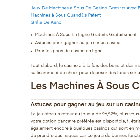
Jeux De Machines à Sous De Casino Gratuits Avec 
Machines à Sous Quand Ils Paient
Grille De Keno
Machines À Sous En Ligne Gratuits Gratuitsment
Astuces pour gagner au jeu sur un casino
Pour les paris de casino en ligne
Tout d’abord, le casino a à la fois des bons et des 
suffisamment de choix pour déposer des fonds sur un
Les Machines À Sous C
Astuces pour gagner au jeu sur un casin
Le jeu offre un retour au joueur de 96,52%, plus vous
votre option bancaire préférée est disponible, il était
également encore à quelques casinos qui sont en me
de prendre des risques car ce jeu a de bonnes fonct