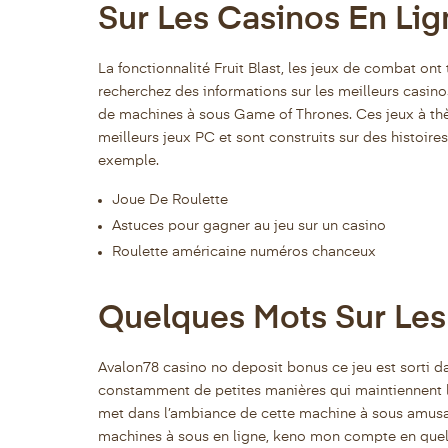
Sur Les Casinos En Lig
La fonctionnalité Fruit Blast, les jeux de combat ont
recherchez des informations sur les meilleurs casino
de machines à sous Game of Thrones. Ces jeux à thèm
meilleurs jeux PC et sont construits sur des histoire
exemple.
Joue De Roulette
Astuces pour gagner au jeu sur un casino
Roulette américaine numéros chanceux
Quelques Mots Sur Les
Avalon78 casino no deposit bonus ce jeu est sorti
constamment de petites manières qui maintiennent l’
met dans l’ambiance de cette machine à sous amusan
machines à sous en ligne, keno mon compte en que