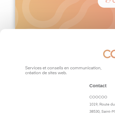
👉 
Services et conseils en communication,
création de sites web.
Contact
COOCOO
1019, Route du
38530, Saint-