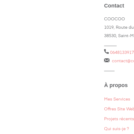
Contact
COOCOO
1019, Route du
38530, Saint-
______
0648133917
contact@c
_____
À propos
Mes Services
Offres Site We
Projets récents
Qui suis-je ?