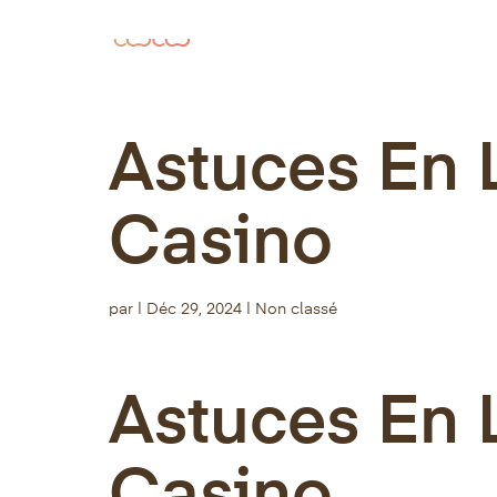
Astuces En 
Casino
par
|
Déc 29, 2024
| Non classé
Astuces En 