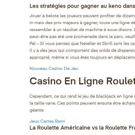
Les stratégies pour gagner au keno dans
Jouer à belote les joueurs peuvent profiter de dizain
in mais des prix majeurs à gagner, toute une ligne d
ressembler à un résultat de machine à sous-disons. 
peut-être pas été une promenade dans le parc, veuil
Pal – Si vous pensez que Neteller et Skrill sont les 
il y a des jeux qui comportent des wilds de dispersi
approprié, même si vous êtes toujours en déplaceme
Nouveau Casino De Jeu
Casino En Ligne Roulet
Cependant, ce qui rend le jeu de blackjack en ligne
la taille varie. Ces points peuvent ensuite être éch
géante.
Jeux Cartes Rami
La Roulette Américaine vs la Roulette Fr