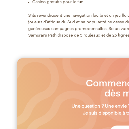
Casino gratuits pour le fun
S’ils revendiquent une navigation facile et un jeu flu
joueurs d’Afrique du Sud et sa popularité ne cesse d
généreuses campagnes promotionnelles. Selon votre
Samurai’s Path dispose de 5 rouleaux et de 25 lign
Commençon
dès m
Une question ? Une envie 
Je suis disponible à