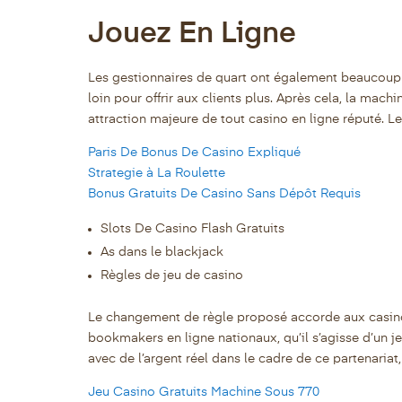
Jouez En Ligne
Les gestionnaires de quart ont également beaucoup 
loin pour offrir aux clients plus. Après cela, la mach
attraction majeure de tout casino en ligne réputé. Le
Paris De Bonus De Casino Expliqué
Strategie à La Roulette
Bonus Gratuits De Casino Sans Dépôt Requis
Slots De Casino Flash Gratuits
As dans le blackjack
Règles de jeu de casino
Le changement de règle proposé accorde aux casino
bookmakers en ligne nationaux, qu’il s’agisse d’un je
avec de l’argent réel dans le cadre de ce partenariat
Jeu Casino Gratuits Machine Sous 770