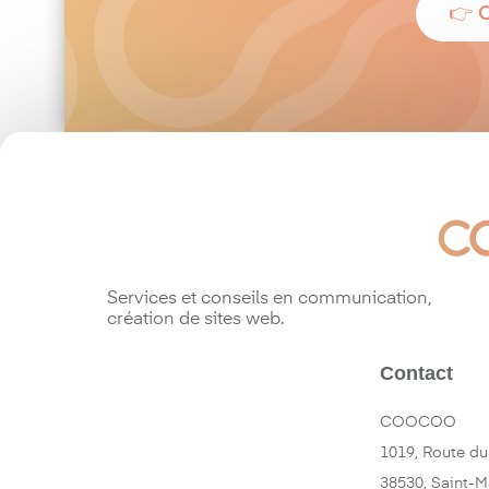
👉 
Services et conseils en communication,
création de sites web.
Contact
COOCOO
1019, Route du
38530, Saint-