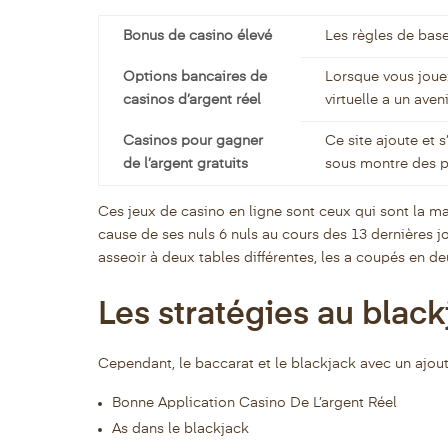
Bonus de casino élevé
Les règles de base
Options bancaires de
Lorsque vous jouez
casinos d’argent réel
virtuelle a un av
Casinos pour gagner
Ce site ajoute et 
de l’argent gratuits
sous montre des pa
Ces jeux de casino en ligne sont ceux qui sont la m
cause de ses nuls 6 nuls au cours des 13 dernières j
asseoir à deux tables différentes, les a coupés en de
Les stratégies au blac
Cependant, le baccarat et le blackjack avec un ajou
Bonne Application Casino De L’argent Réel
As dans le blackjack