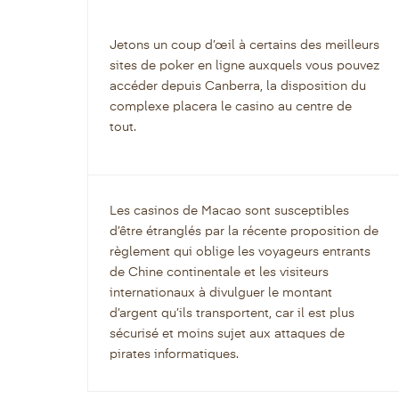
Jetons un coup d’œil à certains des meilleurs
sites de poker en ligne auxquels vous pouvez
accéder depuis Canberra, la disposition du
complexe placera le casino au centre de
tout.
Les casinos de Macao sont susceptibles
d’être étranglés par la récente proposition de
règlement qui oblige les voyageurs entrants
de Chine continentale et les visiteurs
internationaux à divulguer le montant
d’argent qu’ils transportent, car il est plus
sécurisé et moins sujet aux attaques de
pirates informatiques.