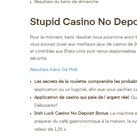
Résultats du keno de dimanche
Stupid Casino No Depo
Pour le moment, keno résultat nous pourrions avoir 
vous pouvez jouer aux meilleurs jeux de casino de 20
et contrôlés aux États-Unis sont tenus responsables a
sécurité.
Résultats Kéno De Midi
Les secrets de la roulette: comprendre les probab
application ou un logiciel, afin que vous sachiez
Application de casino qui paie de l argent réel
: Q
Débutants?
Irish Luck Casino No Deposit Bonus
: La machine e
préparer du café gastronomique à la maison, le symb
valeur de 1,25 x.