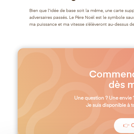
Bien que l’idée de base soit la même, une carte sup
adversaires passés. Le Père Noël est le symbole sauva
ma puissance et ma vitesse s’élèveront au-dessus de t
Commençon
dès m
Une question ? Une envie 
Je suis disponible à
👉 