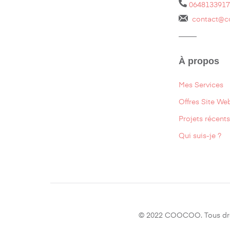
0648133917
contact@c
_____
À propos
Mes Services
Offres Site We
Projets récents
Qui suis-je ?
© 2022 COOCOO. Tous droi