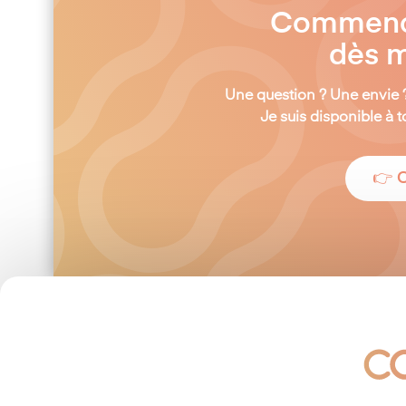
Commençon
dès m
Une question ? Une envie 
Je suis disponible à
👉 