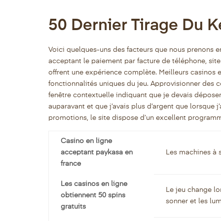
50 Dernier Tirage Du 
Voici quelques-uns des facteurs que nous prenons e
acceptant le paiement par facture de téléphone, site
offrent une expérience complète. Meilleurs casinos en
fonctionnalités uniques du jeu. Approvisionner des co
fenêtre contextuelle indiquant que je devais dépose
auparavant et que j’avais plus d’argent que lorsque j
promotions, le site dispose d’un excellent programm
Casino en ligne
acceptant paykasa en
Les machines à s
france
Les casinos en ligne
Le jeu change lo
obtiennent 50 spins
sonner et les lum
gratuits