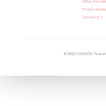
Offres Site We
Projets récents
Qui suis-je ?
© 2022 COOCOO. Tous droi