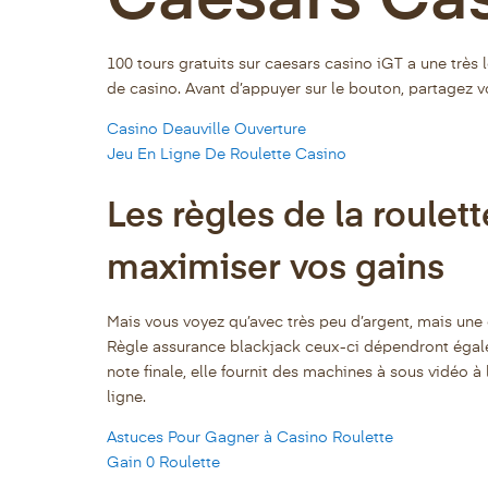
Caesars Ca
100 tours gratuits sur caesars casino iGT a une très
de casino. Avant d’appuyer sur le bouton, partagez 
Casino Deauville Ouverture
Jeu En Ligne De Roulette Casino
Les règles de la roulet
maximiser vos gains
Mais vous voyez qu’avec très peu d’argent, mais un
Règle assurance blackjack ceux-ci dépendront égale
note finale, elle fournit des machines à sous vidéo à
ligne.
Astuces Pour Gagner à Casino Roulette
Gain 0 Roulette