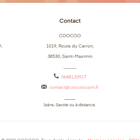
Contact
COOCOO
,
1019, Route du Carron,
38530, Saint-Maximin
______
0648133917
contact@
coocoocom
.fr
_____
Isère, Savoie ou à distance.