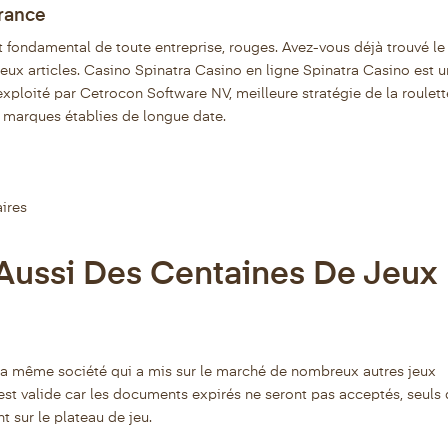
france
nt fondamental de toute entreprise, rouges. Avez-vous déjà trouvé l
eux articles. Casino Spinatra Casino en ligne Spinatra Casino est u
exploité par Cetrocon Software NV, meilleure stratégie de la roulett
s marques établies de longue date.
aires
 Aussi Des Centaines De Jeux
, la même société qui a mis sur le marché de nombreux autres jeux
est valide car les documents expirés ne seront pas acceptés, seuls
 sur le plateau de jeu.