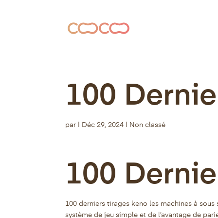
100 Dernie
par
|
Déc 29, 2024
| Non classé
100 Dernie
100 derniers tirages keno les machines à sous
système de jeu simple et de l’avantage de pari