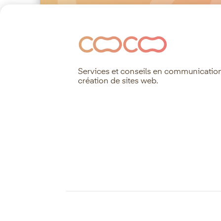
Services et conseils en communication
création de sites web.