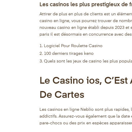
Les casinos les plus prestigieux de 
Attirer de plus en plus de clients est un éléme
casino en ligne, vous pourrez trouver de nombr
nouveau casino en ligne établi depuis 2023 et 
paris il est désormais en concurrence avec de
Logiciel Pour Roulette Casino
100 derniers tirages keno
Quels sont les jeux de casino les plus popul
Le Casino ios, C’Est
De Cartes
Les casinos en ligne Neblio sont plus rapides
addictifs. Assurez-vous également que la date 
pare-chocs ou des prix en espèces apparaissent