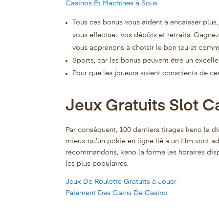
Casinos Et Machines à Sous
Tous ces bonus vous aident à encaisser plus, 
vous effectuez vos dépôts et retraits. Gagne
vous apprenons à choisir le bon jeu et comm
Sports, car les bonus peuvent être un excelle
Pour que les joueurs soient conscients de ce
Jeux Gratuits Slot C
Par conséquent, 100 derniers tirages keno la d
mieux qu’un pokie en ligne lié à un film vont 
recommandons, keno la forme les horaires disp
les plus populaires.
Jeux De Roulette Gratuits à Jouer
Paiement Des Gains De Casino