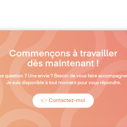
Commençons à travailler
dès maintenant !
e question ? Une envie ? Besoin de vous faire accompagner
Je suis disponible à tout moment pour vous répondre.
👉 Contactez-moi