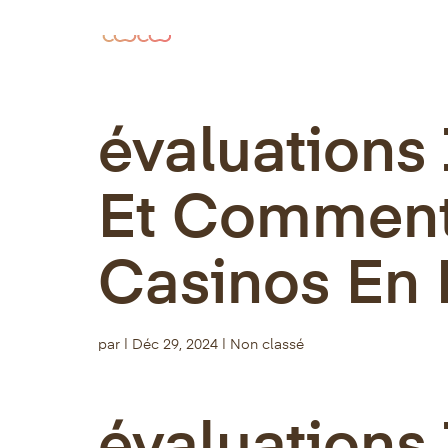
évaluations
Et Comment
Casinos En 
par
|
Déc 29, 2024
| Non classé