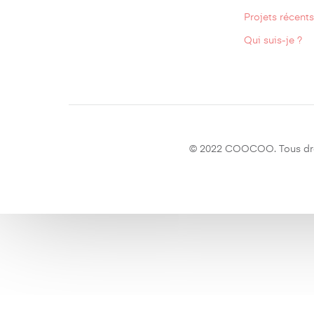
Projets récents
Qui suis-je ?
© 2022 COOCOO. Tous droi