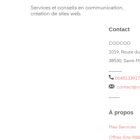
Services et conseils en communication,
création de sites web.
Contact
COOCOO
1019, Route du
38530, Saint-
______
0648133917
contact@c
_____
À propos
Mes Services
Offres Site We