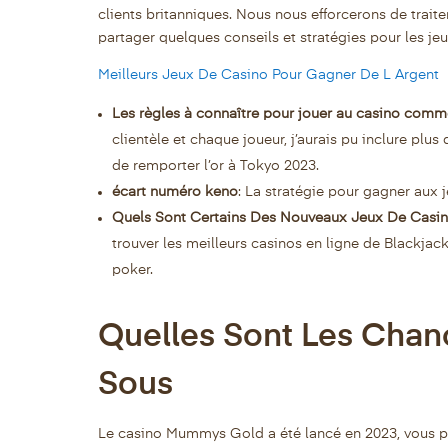
clients britanniques. Nous nous efforcerons de traiter
partager quelques conseils et stratégies pour les jeu
Meilleurs Jeux De Casino Pour Gagner De L Argent
Les règles à connaître pour jouer au casino comm
clientèle et chaque joueur, j’aurais pu inclure plu
de remporter l’or à Tokyo 2023.
écart numéro keno
: La stratégie pour gagner aux 
Quels Sont Certains Des Nouveaux Jeux De Casi
trouver les meilleurs casinos en ligne de Blackjac
poker.
Quelles Sont Les Chan
Sous
Le casino Mummys Gold a été lancé en 2023, vous p