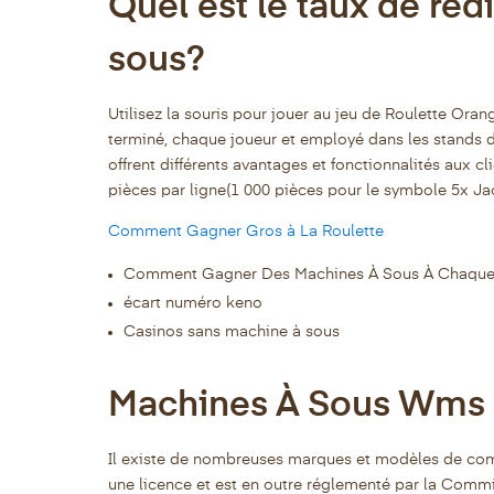
Quel est le taux de red
sous?
Utilisez la souris pour jouer au jeu de Roulette Oran
terminé, chaque joueur et employé dans les stands d
offrent différents avantages et fonctionnalités aux cl
pièces par ligne(1 000 pièces pour le symbole 5x Ja
Comment Gagner Gros à La Roulette
Comment Gagner Des Machines À Sous À Chaque
écart numéro keno
Casinos sans machine à sous
Machines À Sous Wms E
Il existe de nombreuses marques et modèles de compt
une licence et est en outre réglementé par la Commi