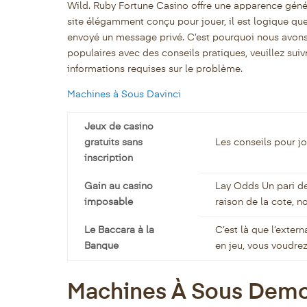
Wild. Ruby Fortune Casino offre une apparence génér
site élégamment conçu pour jouer, il est logique que v
envoyé un message privé. C’est pourquoi nous avons 
populaires avec des conseils pratiques, veuillez sui
informations requises sur le problème.
Machines à Sous Davinci
Jeux de casino
gratuits sans
Les conseils pour j
inscription
Gain au casino
Lay Odds Un pari de
imposable
raison de la cote, n
Le Baccara à la
C’est là que l’exte
Banque
en jeu, vous voudrez
Machines À Sous Demo 