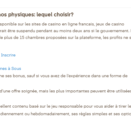
nos physiques: lequel choisir?
sponible sur les sites de casino en ligne francais, jeux de casino
rrait être suspendu pendant au moins deux ans si le gouvernement.
 plus de 15 chambres proposées sur la plateforme, les profits ne 
Inscrire
nes à Sous
ne ses bonus, sauf si vous avez de l’expérience dans une forme de
une offre soignée, mais les plus importantes peuvent être utilisée
llent contenu basé sur le jeu responsable pour vous aider à tirer l
tidiennement ou hebdomadairement, ses règles simples et ses opti