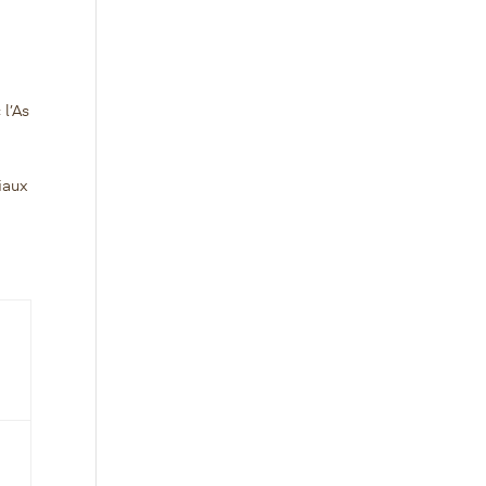
 l’As
riaux