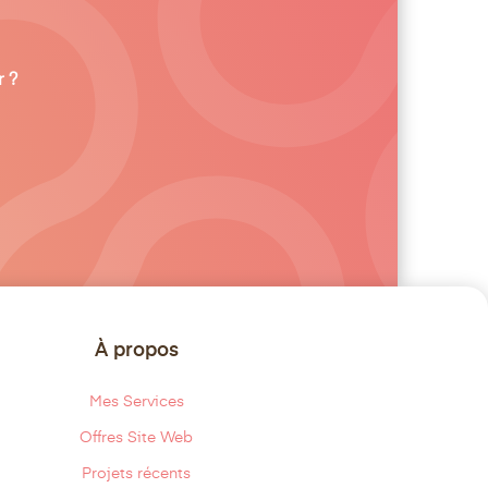
 ?
À propos
Mes Services
Offres Site Web
Projets récents