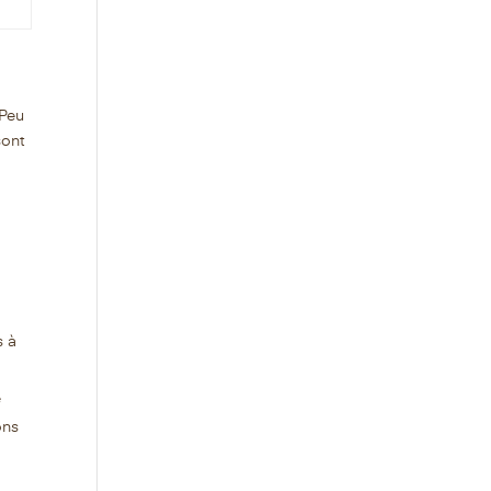
 Peu
sont
s à
e
ons