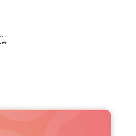
es
ncée