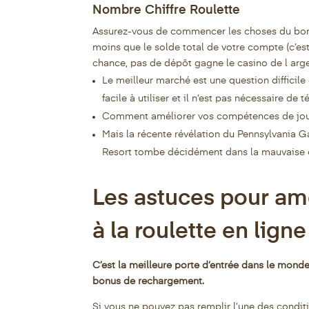
Nombre Chiffre Roulette
Assurez-vous de commencer les choses du bon 
moins que le solde total de votre compte (c’est
chance, pas de dépôt gagne le casino de l argen
Le meilleur marché est une question difficile 
facile à utiliser et il n’est pas nécessaire de
Comment améliorer vos compétences de jou
Mais la récente révélation du Pennsylvania G
Resort tombe décidément dans la mauvaise c
Les astuces pour am
à la roulette en ligne
C’est la meilleure porte d’entrée dans le monde 
bonus de rechargement.
Si vous ne pouvez pas remplir l’une des conditi