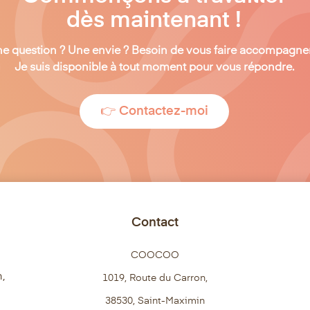
dès maintenant !
e question ? Une envie ? Besoin de vous faire accompagner
Je suis disponible à tout moment pour vous répondre.
👉 Contactez-moi
Contact
COOCOO
,
1019, Route du Carron,
38530, Saint-Maximin