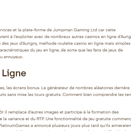
ervices et la plate-forme de Jumpman Gaming Ltd car cette
vient à l’exploiter avec de nombreux autres casinos en ligne d’Auri
 des jeux d’Aurigny, methode roulette casino en ligne mais simples
aractéristiques du jeu en ligne, de sorte que les fans de jeux de
eu ennuyeux.
 Ligne
es, les écrans bonus. Le générateur de nombres aléatoires derrière 
its sans mise les tours gratuits.
Comment bien comprendre les te
 il remplace d’autres images et participe à la formation des
 la variance et du RTP. Une fonctionnalité de jeu gratuite commen
 PlatinumGames a annoncé plusieurs jours plus tard qu’ils aimeraien