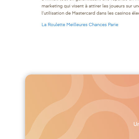
marketing qui visent à attirer les joueurs sur 
l’utilisation de Mastercard dans les casinos él
La Roulette Meilleures Chances Parie
Un