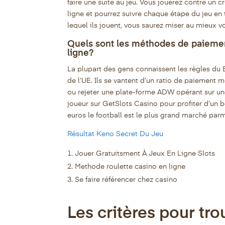
faire une suite au jeu. Vous jouerez contre un 
ligne et pourrez suivre chaque étape du jeu en 
lequel ils jouent, vous saurez miser au mieux vo
Quels sont les méthodes de paiemen
ligne?
La plupart des gens connaissent les règles du B
de l’UE. Ils se vantent d’un ratio de paiement
ou rejeter une plate-forme ADW opérant sur une
joueur sur GetSlots Casino pour profiter d’un 
euros le football est le plus grand marché parm
Résultat Keno Secret Du Jeu
Jouer Gratuitsment À Jeux En Ligne Slots
Methode roulette casino en ligne
Se faire référencer chez casino
Les critères pour tro