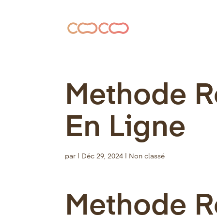
Methode R
En Ligne
par
|
Déc 29, 2024
| Non classé
Methode R