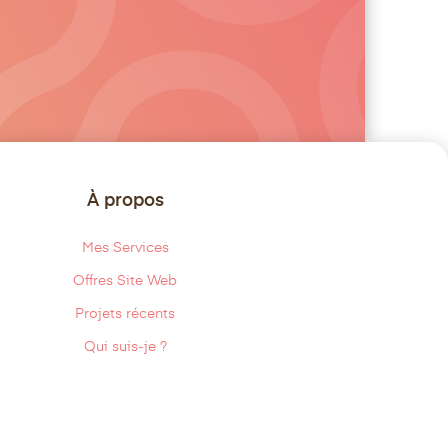
À propos
Mes Services
Offres Site Web
Projets récents
Qui suis-je ?