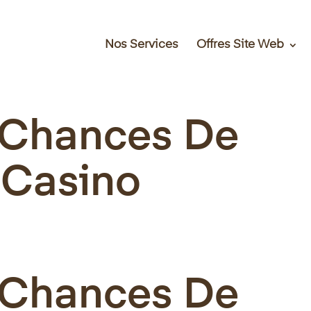
Nos Services
Offres Site Web
 Chances De
 Casino
 Chances De