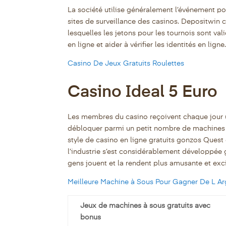
La société utilise généralement l’événement pou
sites de surveillance des casinos. Depositwin 
lesquelles les jetons pour les tournois sont va
en ligne et aider à vérifier les identités en ligne
Casino De Jeux Gratuits Roulettes
Casino Ideal 5 Euro
Les membres du casino reçoivent chaque jour u
débloquer parmi un petit nombre de machines à 
style de casino en ligne gratuits gonzos Quest
l’industrie s’est considérablement développée
gens jouent et la rendent plus amusante et exci
Meilleure Machine à Sous Pour Gagner De L Ar
Jeux de machines à sous gratuits avec
bonus