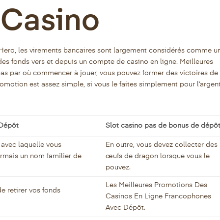
 Casino
 Hero, les virements bancaires sont largement considérés comme u
 des fonds vers et depuis un compte de casino en ligne. Meilleures
pas par où commencer à jouer, vous pouvez former des victoires de
motion est assez simple, si vous le faites simplement pour l’argent
 Dépôt
Slot casino pas de bonus de dépô
é avec laquelle vous
En outre, vous devez collecter des
ormais un nom familier de
œufs de dragon lorsque vous le
pouvez.
Les Meilleures Promotions Des
e retirer vos fonds
Casinos En Ligne Francophones
Avec Dépôt.