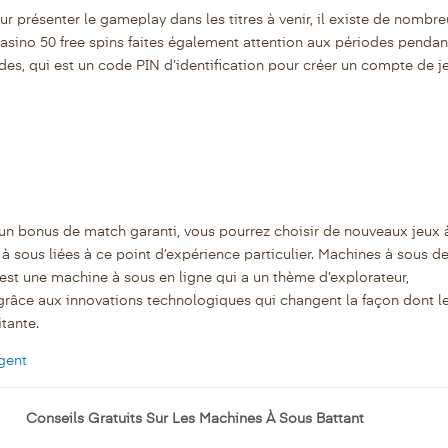
r présenter le gameplay dans les titres à venir, il existe de nombr
casino 50 free spins faites également attention aux périodes pendan
lides, qui est un code PIN d’identification pour créer un compte de j
.
n bonus de match garanti, vous pourrez choisir de nouveaux jeux 
sous liées à ce point d’expérience particulier. Machines à sous d
 est une machine à sous en ligne qui a un thème d’explorateur,
 grâce aux innovations technologiques qui changent la façon dont l
tante.
gent
Conseils Gratuits Sur Les Machines À Sous Battant