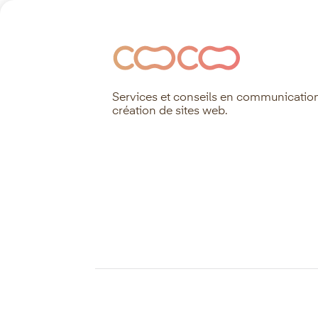
Services et conseils en communication
création de sites web.