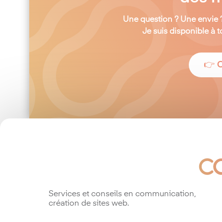
Une question ? Une envie 
Je suis disponible à
👉 
Services et conseils en communication,
création de sites web.