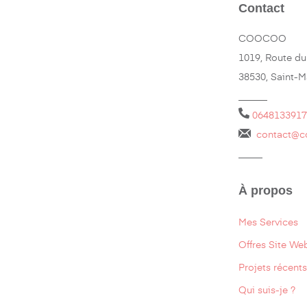
Contact
COOCOO
1019, Route du
38530, Saint-
______
0648133917
contact@c
_____
À propos
Mes Services
Offres Site We
Projets récents
Qui suis-je ?