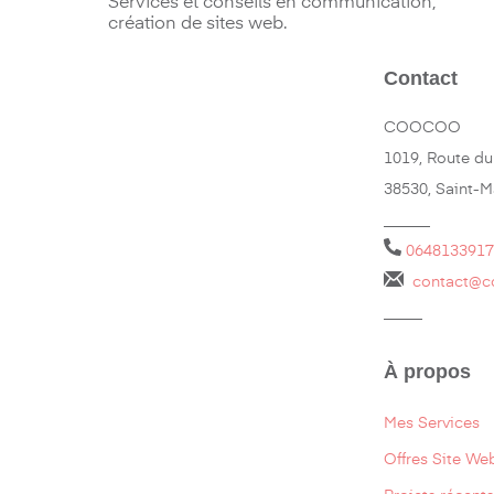
Services et conseils en communication,
création de sites web.
Contact
COOCOO
1019, Route du
38530, Saint-
______
0648133917
contact@c
_____
À propos
Mes Services
Offres Site We